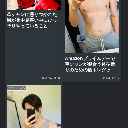
革ジャンに憑りつかれた
男が暑中見舞い中にひっ
そりやっていること
Amazonプライムデーで
革ジャンが似合う体型造
りのための筋トレグッズ
を買ってみた
2024.08.04
2024.07.15
ファッション