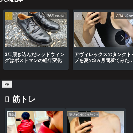
263 views
204 view
3年履き込んだレッドウィン
アヴィレックスのタンクト
グはポストマンの経年変化
プを夏の3ヵ月間着てみた
最高だった
PR
筋トレ
雑記
革ジャン(ロンジャン)