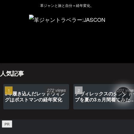
革ジャンと旅と自分＝経年変化、
ホーム
管理人のプロフィール
プライバシーポリシー(Privacy policy)
お問い合わせ
YouTubeチャンネル
人気記事
272 views
201 view
3年履き込んだレッドウィン
アヴィレックスのタンクト
グはポストマンの経年変化
プを夏の3ヵ月間着てみた
最高だった
PR