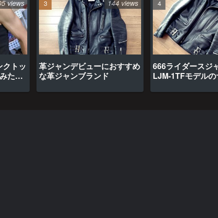
05 views
144 views
ンクトッ
革ジャンデビューにおすすめ
666ライダースジ
てみたら
な革ジャンブランド
LJM-1TFモデル