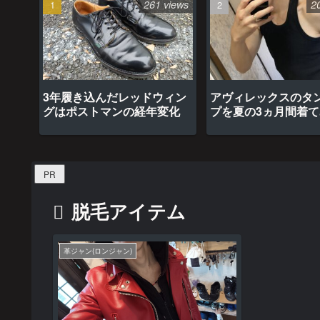
261 views
2
3年履き込んだレッドウィン
アヴィレックスのタ
グはポストマンの経年変化
プを夏の3ヵ月間着
最高だった
PR
脱毛アイテム
革ジャン(ロンジャン)