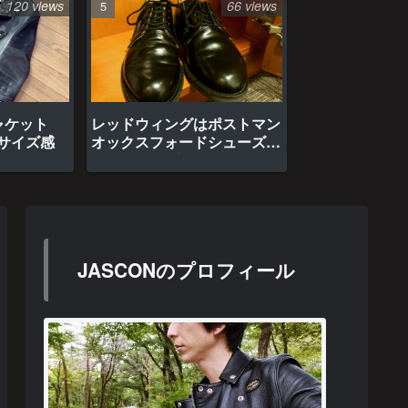
120 views
66 views
ャケット
レッドウィングはポストマン
のサイズ感
オックスフォードシューズ約
1年間の経年変化
JASCONのプロフィール