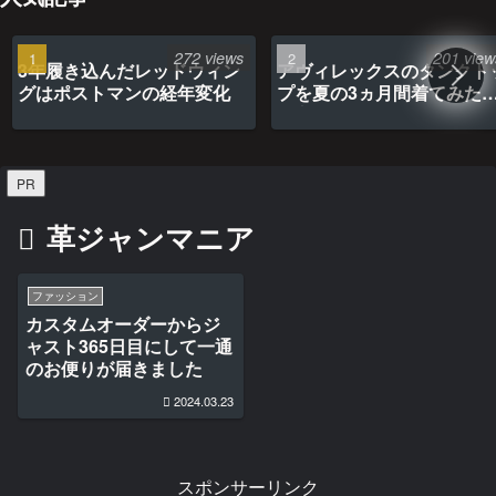
272 views
201 view
3年履き込んだレッドウィン
アヴィレックスのタンクト
グはポストマンの経年変化
プを夏の3ヵ月間着てみた
最高だった
PR
革ジャンマニア
ファッション
カスタムオーダーからジ
ャスト365日目にして一通
のお便りが届きました
2024.03.23
スポンサーリンク