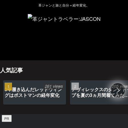
革ジャンと旅と自分＝経年変化、
ホーム
管理人のプロフィール
プライバシーポリシー(Privacy policy)
お問い合わせ
YouTubeチャンネル
人気記事
261 views
205 view
3年履き込んだレッドウィン
アヴィレックスのタンクト
グはポストマンの経年変化
プを夏の3ヵ月間着てみた
最高だった
PR