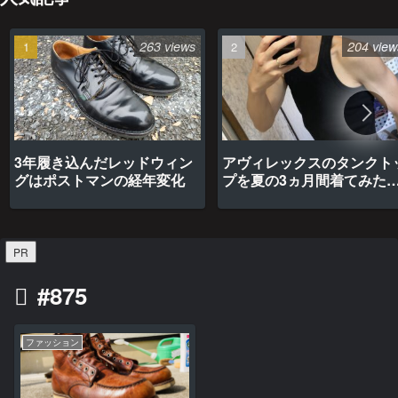
263 views
204 view
3年履き込んだレッドウィン
アヴィレックスのタンクト
グはポストマンの経年変化
プを夏の3ヵ月間着てみた
最高だった
PR
#875
ファッション