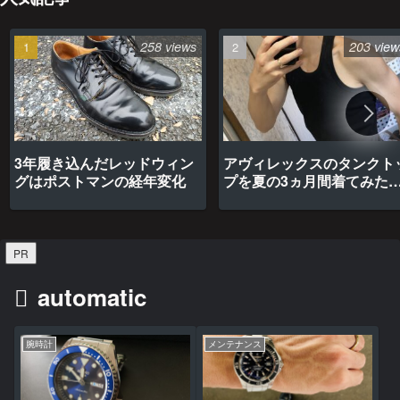
258 views
203 view
3年履き込んだレッドウィン
アヴィレックスのタンクト
グはポストマンの経年変化
プを夏の3ヵ月間着てみた
最高だった
PR
automatic
腕時計
メンテナンス