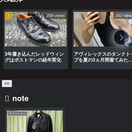
258 views
203 view
3年履き込んだレッドウィン
アヴィレックスのタンクト
グはポストマンの経年変化
プを夏の3ヵ月間着てみた
最高だった
PR
note
ファッション