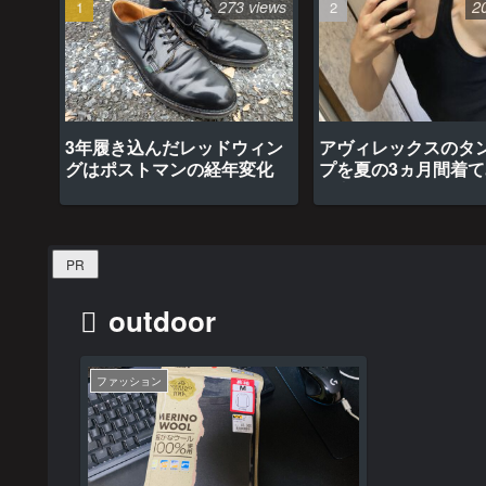
273 views
2
3年履き込んだレッドウィン
アヴィレックスのタ
グはポストマンの経年変化
プを夏の3ヵ月間着
最高だった
PR
outdoor
ファッション