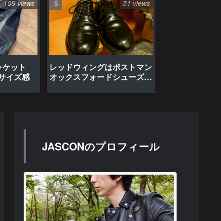
108 views
51 views
ャケット
レッドウィングはポストマン
のサイズ感
オックスフォードシューズ約
1年間の経年変化
JASCONのプロフィール