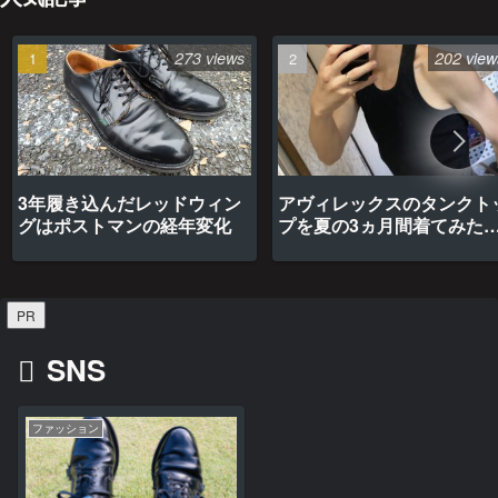
273 views
202 view
3年履き込んだレッドウィン
アヴィレックスのタンクト
グはポストマンの経年変化
プを夏の3ヵ月間着てみた
最高だった
PR
SNS
ファッション