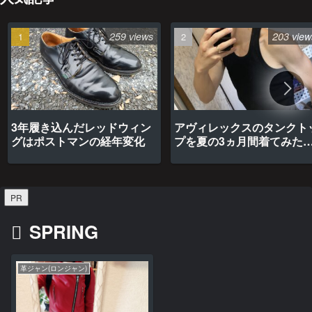
259 views
203 view
3年履き込んだレッドウィン
アヴィレックスのタンクト
グはポストマンの経年変化
プを夏の3ヵ月間着てみた
最高だった
PR
SPRING
革ジャン(ロンジャン)