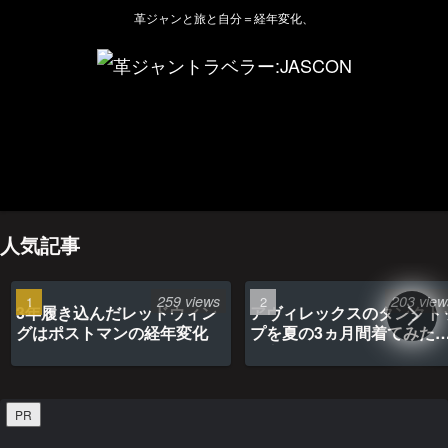
革ジャンと旅と自分＝経年変化、
ホーム
管理人のプロフィール
プライバシーポリシー(Privacy policy)
お問い合わせ
YouTubeチャンネル
人気記事
259 views
203 view
3年履き込んだレッドウィン
アヴィレックスのタンクト
グはポストマンの経年変化
プを夏の3ヵ月間着てみた
最高だった
PR