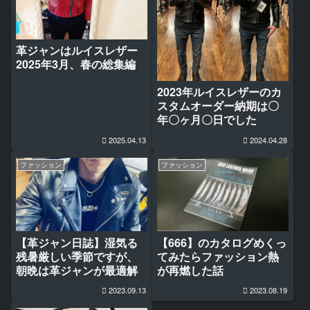
革ジャンはルイスレザー
2025年3月、春の総集編
2023年ルイスレザーのカ
スタムオーダー納期は〇
年〇ヶ月〇日でした
2025.04.13
2024.04.28
ファッション
ファッション
【666】のカタログめくっ
【革ジャン日誌】湿気る
てみたらファッション熱
残暑厳しい季節ですが、
が再燃した話
朝晩は革ジャンが最適解
2023.09.13
2023.08.19