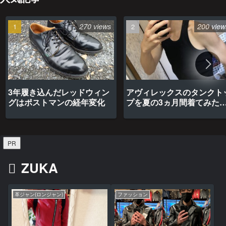
270 views
200 view
3年履き込んだレッドウィン
アヴィレックスのタンクト
グはポストマンの経年変化
プを夏の3ヵ月間着てみた
最高だった
PR
ZUKA
革ジャン(ロンジャン)
ファッション