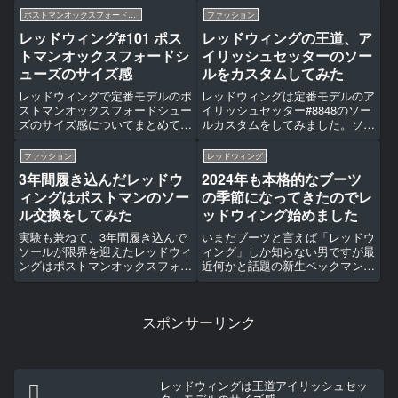
になれば幸いです＊
ポストマンオックスフォードシューズ #101
ファッション
レッドウィング#101 ポス
レッドウィングの王道、ア
トマンオックスフォードシ
イリッシュセッターのソー
ューズのサイズ感
ルをカスタムしてみた
レッドウィングで定番モデルのポ
レッドウィングは定番モデルのア
ストマンオックスフォードシュー
イリッシュセッター#8848のソー
ズのサイズ感についてまとめてみ
ルカスタムをしてみました。ソー
ました＊購入の参考によろしくど
ルカスタムの詳細について綴って
うぞ＊
います。
ファッション
レッドウィング
3年間履き込んだレッドウ
2024年も本格的なブーツ
ィングはポストマンのソー
の季節になってきたのでレ
ル交換をしてみた
ッドウィング始めました
実験も兼ねて、3年間履き込んで
いまだブーツと言えば「レッドウ
ソールが限界を迎えたレッドウィ
ィング」しか知らない男ですが最
ングはポストマンオックスフォー
近何かと話題の新生ベックマンに
ドシューズのソール交換を依頼し
触発されたので持っているレッド
てみた検証記事です＊
ウィングを履いて過ごした記録で
す＊ (function(b,c,f,g,a,d,e)
スポンサーリンク
{b.MoshimoAffiliat...
レッドウィングは王道アイリッシュセッ