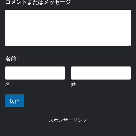
コメントまたはメッセージ
名
*
名前
前
メ
ー
ル
名
姓
ア
ド
レ
送信
ス
名
前
スポンサーリンク