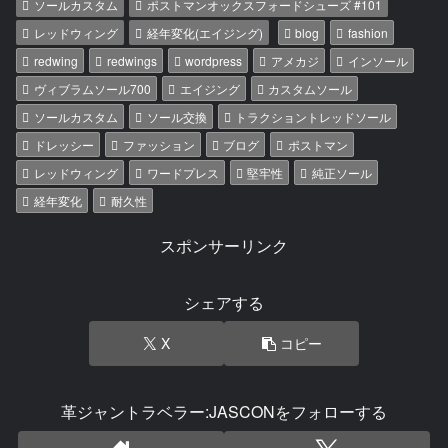
ソールカスタム
ポストマンオックスフォードシューズ #101
レッドウィング
経年変化(エイジング)
blog
fashion
redwing
redwings
wordpress
アメカジ
インソール
ヴィブラムソール700
エイジング
カスタムソール
ソールカスタム
ソール交換
トラクショントレッドソール
ドレッシー
ファッション
ブログ
ポストマン
レッドウィング
ワードプレス
堅牢性
純正ソール
経年変化
耐久性
スポンサーリンク
シェアする
X
コピー
革ジャントラベラー:JASCONをフォローする