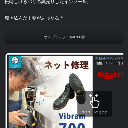
松崎しげるバリの黒光りしたインソール。
履き込んだ甲斐があったな＊
ヴィブラムソール#700②
靴底修理 ヴィヴラム7
価格：13,200円（
スクロールできます