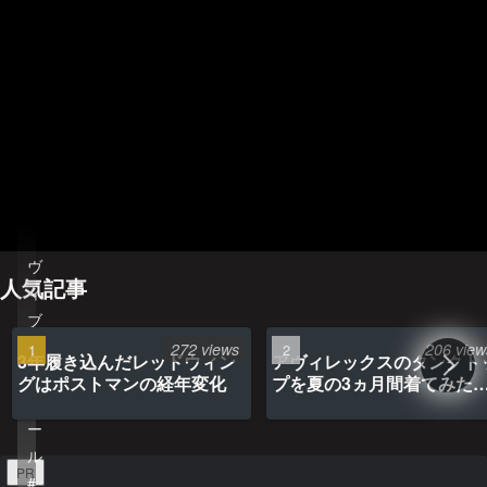
ホーム
管理人のプロフィール
プライバシーポリシー(Privacy policy)
お問い合わせ
YouTubeチャンネル
ヴ
人気記事
ィ
ブ
ラ
272 views
206 view
3年履き込んだレッドウィン
アヴィレックスのタンクト
ム
グはポストマンの経年変化
プを夏の3ヵ月間着てみた
ソ
最高だった
ー
ル
PR
#