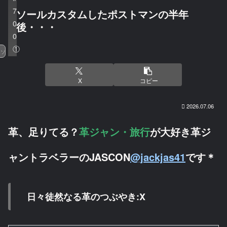
7
ソールカスタムしたポストマンの半年
0
後・・・
0
①
ソールカスタム
X
コピー
2026.07.06
革、足りてる？
革ジャン・旅行
が大好き革ジ
ャントラベラーのJASCON
@jackjas41
です＊
日々徒然なる革のつぶやき:X