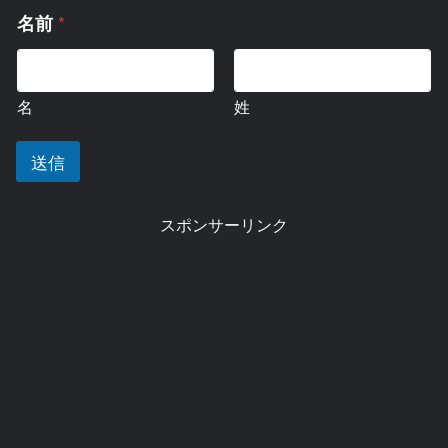
名
*
名前
前
コ
メ
ン
名
姓
ト
ま
た
送信
は
メ
ッ
スポンサーリンク
セ
ー
ジ
名
前