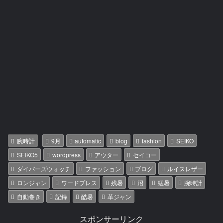
腕時計
9月
automatic
blog
fashion
SEIKO
SEIKO5
wordpress
アウター
セイコー
ダイバーズウォッチ
ファッション
ブログ
ルイスレザー
ロンジャン
ワードプレス
残暑
沼
猛暑
腕時計
自動巻き
記録
酷暑
革ジャン
スポンサーリンク