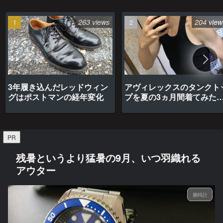
263 views
204 view
3年履き込んだレッドウィン
アヴィレックスのタンクト
グはポストマンの経年変化
プを夏の3ヵ月間着てみた
最高だった
PR
残暑というより猛暑の9月、いつ羽織れる
アウター
腕時計