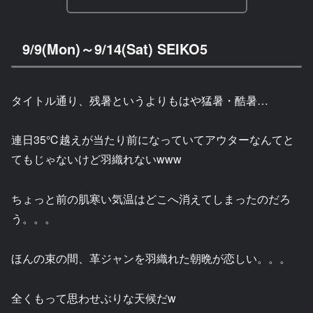
9/9(Mon)～9/14(Sat) SEIKO5
タイトル通り、残暑というよりもはや猛暑・酷暑…
連日35℃越えが当たり前になっていてアウターなんてと
てもじゃないけど羽織れないwww
ちょっと前の肌寒い気温はどこへ消えてしまったのだろ
う。。。
ほんの束の間、革ジャンを羽織れた朝晩が恋しい。。。
全くもって思わせぶりな天候だw