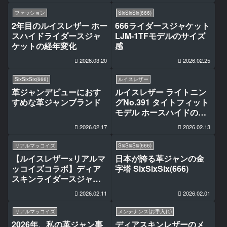
ファッション
SixSixSix(666)
2年目のルイスレザー ホー
666ライダースジャケット
スハイドライダースジャ
LJM-1TFモデルのサイズ
ケットの経年変化
感
2026.03.20
2026.02.25
SixSixSix(666)
ルイスレザー
革ジャンデビューにおす
ルイスレザー ライトニン
すめな革ジャンブランド
グNo.391 タイトフィット
モデル ホースハイドのサ
イズ感
2026.02.17
2026.02.13
リアルマッコイズ
SixSixSix(666)
【ルイスレザー×リアルマ
日本が誇る革ジャンの金
ッコイズコラボ】ディア
字塔 SixSixSix(666)
スキンライダースジャケ
ットのサイズ感
2026.02.11
2026.02.01
リアルマッコイズ
メンテナンス(お手入れ)
2026年、私の革ジャン事
ディアスキンレザーのメ