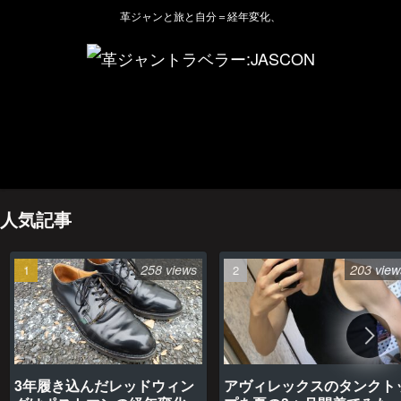
革ジャンと旅と自分＝経年変化、
ホーム
管理人のプロフィール
プライバシーポリシー(Privacy policy)
お問い合わせ
YouTubeチャンネル
人気記事
258 views
203 view
3年履き込んだレッドウィン
アヴィレックスのタンクト