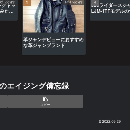
05 views
144 views
ンクトッ
666ライダースジ
てみたら
LJM-1TFモデル
革ジャンデビューにおすすめ
な革ジャンブランド
月目のエイジング備忘録
コピー
2022.09.29