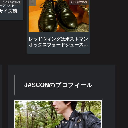
120 views
66 views
ャケット
のサイズ感
レッドウィングはポストマン
オックスフォードシューズ約
1年間の経年変化
JASCONのプロフィール