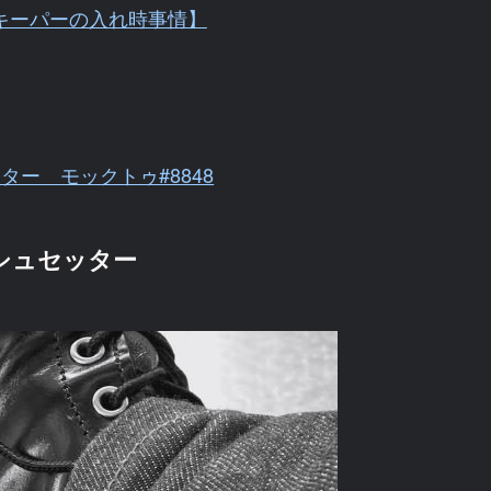
キーパーの入れ時事情】
ー モックトゥ#8848
ッシュセッター