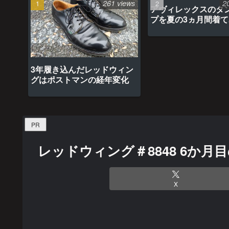
261 views
2
アヴィレックスのタ
プを夏の3ヵ月間着
最高だった
3年履き込んだレッドウィン
グはポストマンの経年変化
PR
レッドウィング＃8848 6か
X