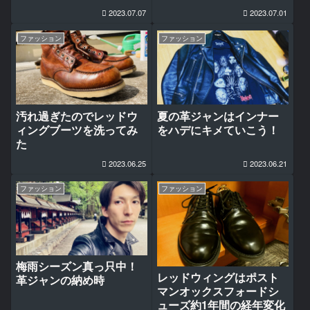
な時間じゃない
2023.07.07
2023.07.01
ファッション
ファッション
汚れ過ぎたのでレッドウ
夏の革ジャンはインナー
ィングブーツを洗ってみ
をハデにキメていこう！
た
2023.06.25
2023.06.21
ファッション
ファッション
梅雨シーズン真っ只中！
レッドウィングはポスト
革ジャンの納め時
マンオックスフォードシ
ューズ約1年間の経年変化