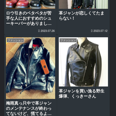
ロウ引きのベタベタが苦
革ジャンが恋しくてたま
手な人におすすめのシュ
らない！
ーキーパーがありました
＊
2023.07.26
2023.07.12
ファッション
ファッション
革ジャンを買い漁る野生
爆弾、くっきーさん
梅雨真っ只中で革ジャン
のメンテナンスが終わっ
てないけど、慌てるよう