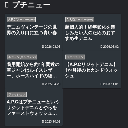
プチニュー
A.P.C(アーペーセー)
A.P.C(アーペーセー)
デニムヴィンテージの世
超個人的！経年変化を楽
界の入り口に立つ青い春
しみたい人のためのおす
すめ生デニム
2026.03.03
2026.03.02
革ジャン(ロンジャン)
ファッション
着用開始から約1年間近の
【A.P.Cリジットデニム】
革ジャンはルイスレザ
1か月後のセカンドウォッ
ー、ホースハイドの経年
シュ
変化と経年劣化
2025.04.20
2023.11.01
ファッション
A.P.Cはプチニューという
リジットデニムとやらを
ファーストウォッシュし
てみる
2023.10.02