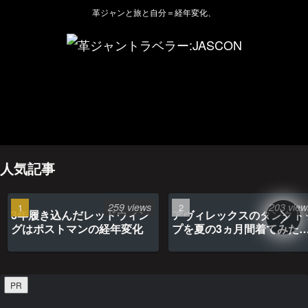
革ジャンと旅と自分＝経年変化、
ホーム
管理人のプロフィール
プライバシーポリシー(Privacy policy)
お問い合わせ
YouTubeチャンネル
人気記事
259 views
203 view
3年履き込んだレッドウィン
アヴィレックスのタンクト
グはポストマンの経年変化
プを夏の3ヵ月間着てみた
最高だった
PR