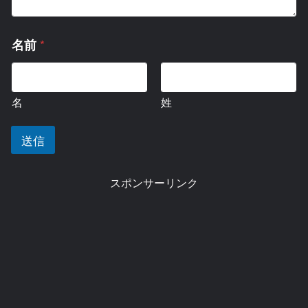
*
*
名前
メ
ー
ル
ア
名
姓
ド
レ
ス
送信
コ
メ
ン
スポンサーリンク
ト
ま
た
は
メ
ッ
セ
ー
ジ