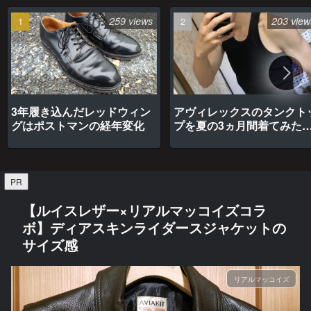
259 views
203 view
3年履き込んだレッドウィン
アヴィレックスのタンクト
グはポストマンの経年変化
プを夏の3ヵ月間着てみた
最高だった
PR
【ルイスレザー×リアルマッコイズコラ
ボ】ディアスキンライダースジャケットの
サイズ感
リアルマッコイズ