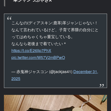
こんなの(ディアスキン:鹿革)革ジャンじゃない！
なんて言われているけど、子育て界隈の自分にと
ってはめちゃくちゃ重宝している。
なんなら老後まで着ていたい＊
https://t.co/E26Iip7PhX
pic.twitter.com/W57V2mBPwO
— 赤鬼神ジャスコン (@jackjas41)
December 31,
2025