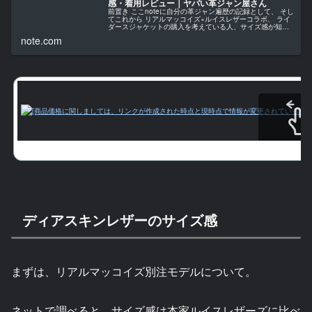
感・着用レビュー｜ヤバい革ジャン屋さん
前置き ここnoteに自分の革ジャン遍歴の記録として、 そし
てこれから リアルマッコイズ×ルイスレザーコラボ、 ライ
ダースジャケットの購入を考えている人、サイズ感が知り
たい人の 参考になれば幸いです＊ オーナー基本情報(体
note.com
格・体型) ・身長...
スクロールで
ディアスキンレザーのサイズ感
まずは、リアルマッコイズ別注モデルについて。
ネットで調べると、サイズ感は本家ルイスレザーズに比べ