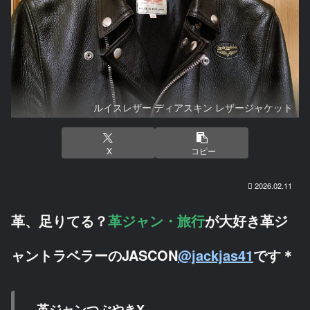
ルイスレザー ディアスキン レザージャケット
X
コピー
2026.02.11
革、足りてる？
革ジャン・旅行
が大好き革ジ
ャントラベラーのJASCON
@jackjas41
です＊
革ジャンつぶやきX