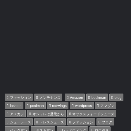
た
は
メ
ッ
セ
ー
ジ
ファッション
メンテナンス
Amazon
beckman
blog
fashion
postman
redwings
wordpress
アマゾン
アメカジ
オシャレは足元から
オックスフォードシューズ
シューレース
ドレスシューズ
ファッション
ブログ
ベックマン
ポストマン
レッドウィング
ロウ引き