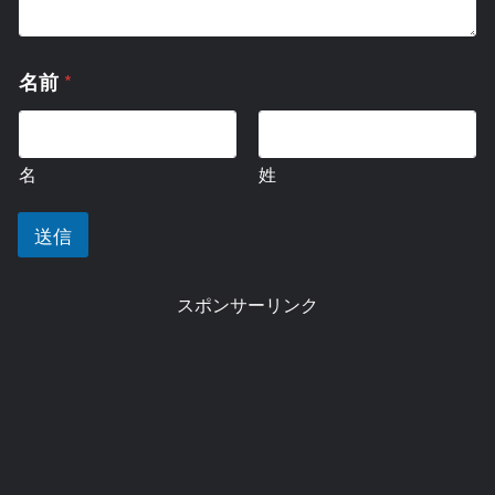
コ
*
名前
メ
ン
ト
ま
名
姓
た
は
メ
送信
ッ
セ
ー
スポンサーリンク
ジ
名
前
コ
メ
ン
ト
ま