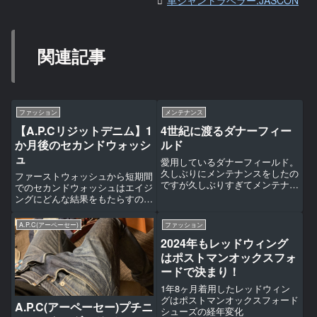
関連記事
ファッション
メンテナンス
【A.P.Cリジットデニム】1
4世紀に渡るダナーフィー
か月後のセカンドウォッシ
ルド
ュ
愛用しているダナーフィールド。
久しぶりにメンテナンスをしたの
ファーストウォッシュから短期間
ですが久しぶりすぎてメンテナン
でのセカンドウォッシュはエイジ
スの仕方を忘れてしまいました。
ングにどんな結果をもたらすの
ダナーフィールドに合ったお手入
か...
れとは？
A.P.C(アーペーセー)
ファッション
2024年もレッドウィング
はポストマンオックスフォ
ードで決まり！
1年8ヶ月着用したレッドウィン
グはポストマンオックスフォード
A.P.C(アーペーセー)プチニ
シューズの経年変化