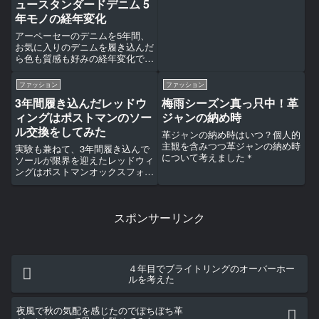
ュースタンダードデニム 5
年モノの経年変化
アーペーセーのデニムを5年間、
お気に入りのデニムを履き込んだ
ら色も質感も好みの経年変化でし
た＊
ファッション
ファッション
3年間履き込んだレッドウ
梅雨シーズン真っ只中！革
ィングはポストマンのソー
ジャンの納め時
ル交換をしてみた
革ジャンの納め時はいつ？個人的
主観を含みつつ革ジャンの納め時
実験も兼ねて、3年間履き込んで
について考えました＊
ソールが限界を迎えたレッドウィ
ングはポストマンオックスフォー
ドシューズのソール交換を依頼し
てみた検証記事です＊
スポンサーリンク
４年目でブライトリングのオーバーホー
ルを考えた
夜風で秋の気配を感じたのでぼちぼち革