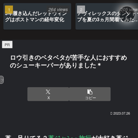
264 views
205 view
3年履き込んだレッドウィン
アヴィレックスのタンクト
グはポストマンの経年変化
プを夏の3ヵ月間着てみた
最高だった
PR
ロウ引きのベタベタが苦手な人におすすめ
のシューキーパーがありました＊
ファッション
X
コピー
2023.07.26
革、足りてる？
革ジャン・旅行
が大好き革ジ