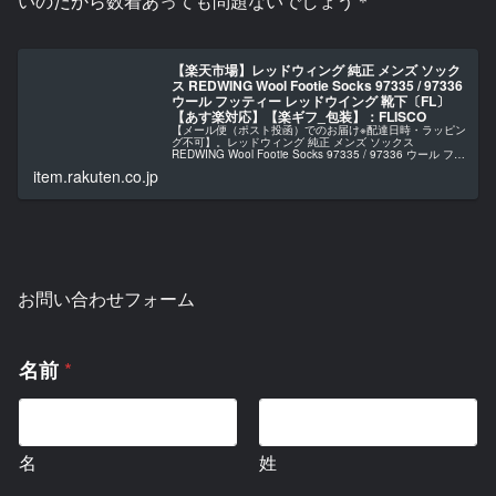
いのだから数着あっても問題ないでしょう＊
【楽天市場】レッドウィング 純正 メンズ ソック
ス REDWING Wool Footie Socks 97335 / 97336
ウール フッティー レッドウイング 靴下〔FL〕
【あす楽対応】【楽ギフ_包装】：FLISCO
【メール便（ポスト投函）でのお届け※配達日時・ラッピン
グ不可】。レッドウィング 純正 メンズ ソックス
REDWING Wool Footie Socks 97335 / 97336 ウール フッ
ティー レッドウイング 靴下〔FL〕【あす楽...
item.rakuten.co.jp
お問い合わせフォーム
コ
*
名前
メ
ン
ト
ま
名
姓
た
は