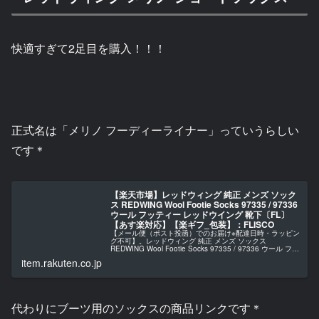
快適すぎて2足目を購入！！！
正式名は「メリノ フーディーライナー」っていうらしい
です＊
【楽天市場】レッドウィング 純正 メンズ ソック
ス REDWING Wool Footie Socks 97335 / 97336
ウール フッティー レッドウイング 靴下〔FL〕
【あす楽対応】【楽ギフ_包装】：FLISCO
【メール便（ポスト投函）でのお届け※配達日時・ラッピン
グ不可】。レッドウィング 純正 メンズ ソックス
REDWING Wool Footie Socks 97335 / 97336 ウール フッ
ティー レッドウイング 靴下〔FL〕【あす楽...
item.rakuten.co.jp
代わりにブーツ用のソックスの商品リンクです＊