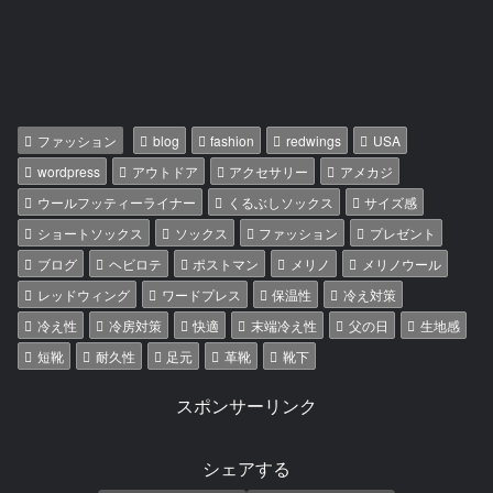
ファッション
blog
fashion
redwings
USA
wordpress
アウトドア
アクセサリー
アメカジ
ウールフッティーライナー
くるぶしソックス
サイズ感
ショートソックス
ソックス
ファッション
プレゼント
ブログ
ヘビロテ
ポストマン
メリノ
メリノウール
レッドウィング
ワードプレス
保温性
冷え対策
冷え性
冷房対策
快適
末端冷え性
父の日
生地感
短靴
耐久性
足元
革靴
靴下
スポンサーリンク
シェアする