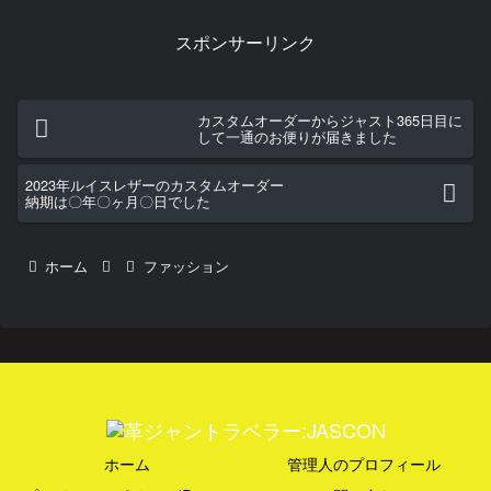
いから、忙しいから、仕事だから
と自分に色々とありとあらゆる言
スポンサーリンク
い訳をしては革ジャンのメンテナ
ンス＝汚れ・オイル落としを一
向...
カスタムオーダーからジャスト365日目に
して一通のお便りが届きました
2023年ルイスレザーのカスタムオーダー
納期は〇年〇ヶ月〇日でした
ホーム
ファッション
ホーム
管理人のプロフィール