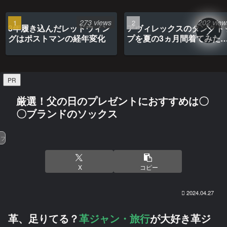
273 views
202 view
3年履き込んだレッドウィン
アヴィレックスのタンクト
グはポストマンの経年変化
プを夏の3ヵ月間着てみた
最高だった
PR
厳選！父の日のプレゼントにおすすめは〇
〇ブランドのソックス
ファッション
X
コピー
2024.04.27
革、足りてる？
革ジャン・旅行
が大好き革ジ