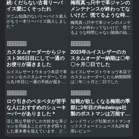
続:くだらない古着リーバ
梅雨真っ只中で革ジャンの
イス愛にくそったれ
メンテナンスが終わってな
いけど、慌てるような時間
デニム知識のないリーバイス素人
じゃない
がもう一本リーバイス購入しまし
梅雨真っ只中で革ジャンのメンテ
た＊
ナンスが終わってないけど、慌て
るような時間じゃない陵南の仙道
が言うように「まだ慌てるような
時間じゃない」(スラムダンクよ
ファッション
ファッション
り)(function(b,c,f,g,a,d,e)
カスタムオーダーからジャ
2023年ルイスレザーのカ
{b.MoshimoAffiliate...
スト365日目にして一通の
スタムオーダー納期は〇年
お便りが届きました
〇ヶ月〇日でした
ルイスレザートウキョウ本店で革
ルイスレザーズトウキョウ本店で
ジャンをカスタムオーダーしてか
カスタムオーダーしたら納期期間
ら丸1年目に一通の手紙が届きま
は〇年〇ヶ月と〇日でした
した
ファッション
ファッション
ロウ引きのベタベタが苦手
短靴が欲しくなる梅雨の季
な人におすすめのシューキ
節に2年目のRedwings社
ーパーがありました＊
製のポストマンは万能すぎ
た
涼し気な早朝でしか大好きな革ジ
レッドウィング社製ポストマンオ
ャンを羽織ることができず悶々と
ックスフォードシューズ丸2年着
した夏本番を迎えています、どう
用レビュー
も。結論からいうと夏だから、暑