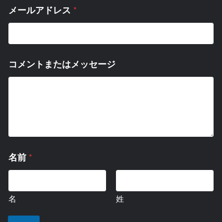
メ
*
メールアドレス
ッ
セ
ー
ジ
名
コメントまたはメッセージ
前
メ
ー
ル
ア
ド
レ
ス
*
名前
名
姓