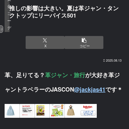
金
推しの影響は大きい。夏は革ジャン・タン
コ
クトップにリーバイス501
ー
デ
デニム
X
コピー
2025.08.13
革、足りてる？
革ジャン・旅行
が大好き革ジ
ャントラベラーのJASCON
@jackjas41
です＊