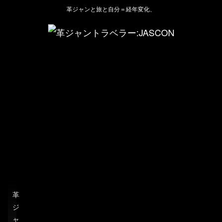
革ジャンと旅と自分＝経年変化、
革
ジ
ャ