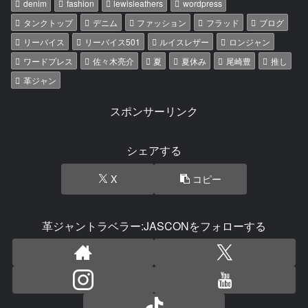
denim
fashion
lewisleathers
wordpress
タンクトップ
デニム
ファッション
フラッド
ブログ
リーバイス
リーバイス501
ルイスレザー
ロンジャン
ワードプレス
佐々木亮介
夏
夏休み
尾崎豊
推し
革ジャン
スポンサーリンク
シェアする
X
コピー
革ジャントラベラー:JASCONをフォローする