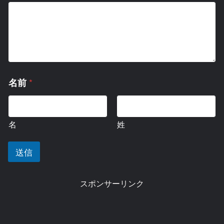
コ
*
名前
メ
ン
ト
ま
名
姓
た
は
メ
送信
ッ
セ
ー
スポンサーリンク
ジ
名
前
メ