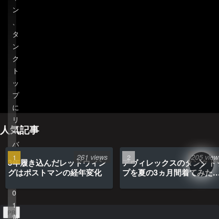
ン
、
タ
ン
ク
ホーム
管理人のプロフィール
ト
ッ
プライバシーポリシー(Privacy policy)
お問い合わせ
プ
YouTubeチャンネル
に
リ
人気記事
ー
バ
イ
261 views
205 view
3年履き込んだレッドウィン
アヴィレックスのタンクト
ス
グはポストマンの経年変化
プを夏の3ヵ月間着てみた
5
最高だった
0
1
PR
黄