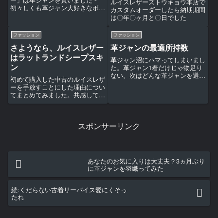
ルイスレザーズトウキョウ本店で
初々しくも革ジャン大好きなボク
カスタムオーダーしたら納期期間
の出世作です。温かい気持ちで読
は〇年〇ヶ月と〇日でした
んでくださるとありがたいです。
ファッション
ファッション
さようなら、ルイスレザー
革ジャンの最適所持数
はラットランドシープスキ
革ジャン沼にハマってしまいまし
ン
た。革ジャン1着だけじゃ物足り
ない。次はどんな革ジャンを選ぶ
初めて購入した中古のルイスレザ
か、革ジャンは何着あれば満足で
ーを手放すことにした理由につい
きるのか。ボクの革ジャン人生を
てまとめてみました。共感して頂
かけてこれから必ず着るであろう
けたら幸いです＊
革ジャンを厳選してみました＊
スポンサーリンク
あなたのお気に入りは大丈夫？3ヵ月ぶり
に革ジャンを羽織ってみた
続:くだらない古着リーバイス愛にくそっ
たれ