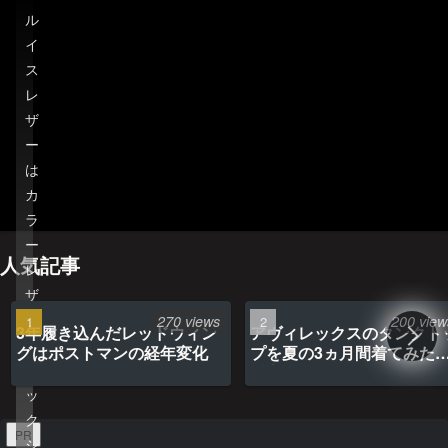
ル
イ
ス
レ
ザ
ホーム
管理人のプロフィール
ー
は
プライバシーポリシー(Privacy policy)
お問い合わせ
カ
YouTubeチャンネル
ラ
ー
人気記事
レ
ザ
ー
270 views
200 view
3年履き込んだレッドウィン
アヴィレックスのタンクト
の
グはポストマンの経年変化
プを夏の3ヵ月間着てみた
バ
最高だった
ッ
ク
PR
シ