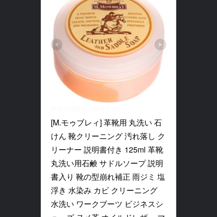
M.MOWBRAY（M.モゥブレィ）
[M.モゥブレィ] 革靴用 丸洗い 石
けん 靴クリーニング 汚れ落し ク
リーナー 説明書付き 125ml 革靴
丸洗い用石鹸 サドルソープ 説明
書入り 靴の型崩れ補正 雨ジミ 塩
浮き 水染み カビ クリーニング 
水洗い ワークブーツ ビジネスシ