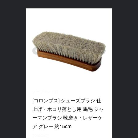
ノーブランド品
[コロンブス] シューズブラシ 仕
上げ・ホコリ落とし用 馬毛 ジャ
ーマンブラシ 靴磨き・レザーケ
ア グレー 約15cm
70620000