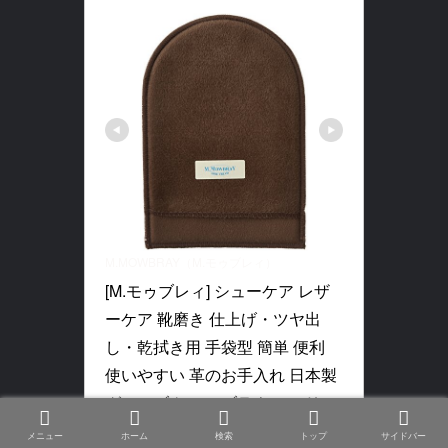
M.MOWBRAY（M.モゥブレィ）
[M.モゥブレィ] シューケア レザ
ーケア 靴磨き 仕上げ・ツヤ出
し・乾拭き用 手袋型 簡単 便利 
使いやすい 革のお手入れ 日本製 
グローブクロス ブラウン フリー
9138
メニュー
ホーム
検索
トップ
サイドバー