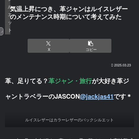
ル
気温上昇につき、革ジャンはルイスレザー
エ
のメンテナンス時期について考えてみた
ッ
ト
メンテナンス
X
コピー
2025.03.23
革、足りてる？
革ジャン・旅行
が大好き革ジ
ャントラベラーのJASCON
@jackjas41
です＊
ルイスレザーはカラーレザーのバックシルエット