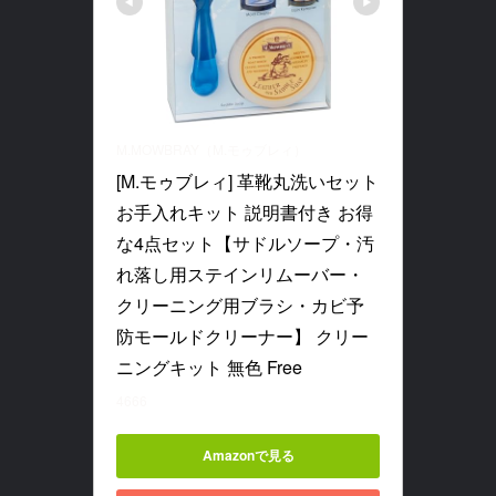
M.MOWBRAY（M.モゥブレィ）
[M.モゥブレィ] 革靴丸洗いセット 
お手入れキット 説明書付き お得
な4点セット【サドルソープ・汚
れ落し用ステインリムーバー・
クリーニング用ブラシ・カビ予
防モールドクリーナー】 クリー
ニングキット 無色 Free
4666
Amazonで見る