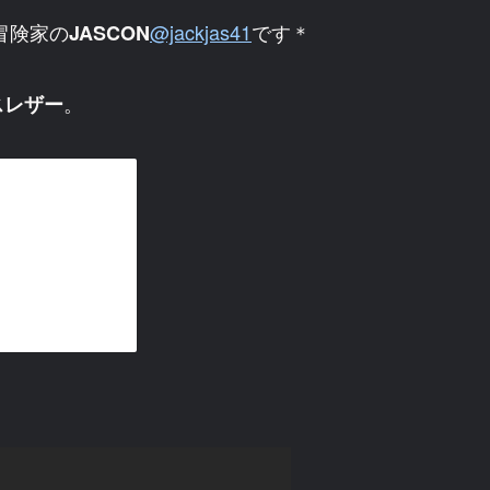
冒険家の
@jackjas41
です＊
JASCON
。
スレザー