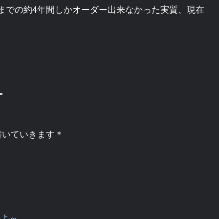
2年までの約4年間しかオーダー出来なかった実質、現在
ー
書いていきます＊
るよ～