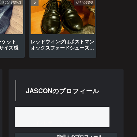
119 views
64 views
ャケット
レッドウィングはポストマン
のサイズ感
オックスフォードシューズ約
1年間の経年変化
JASCONのプロフィール
ルイスレザー×リアルマッコイズ
管理人のプロフィール