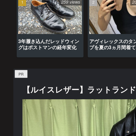
259 views
2
3年履き込んだレッドウィン
アヴィレックスのタ
グはポストマンの経年変化
プを夏の3ヵ月間着
最高だった
PR
【ルイスレザー】ラットラン