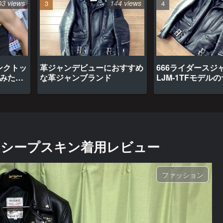
03 views
144 views
ンクトッ
革ジャンデビューにおすすめ
666ライダースジ
てみたら
な革ジャンブランド
LJM-1TFモデル
ドシープスキン着用レビュー
ファッション