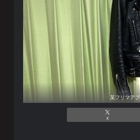
某フリマア
X