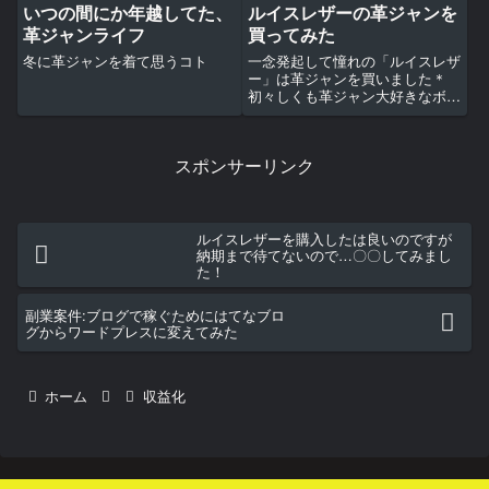
いつの間にか年越してた、
ルイスレザーの革ジャンを
革ジャンライフ
買ってみた
冬に革ジャンを着て思うコト
一念発起して憧れの「ルイスレザ
ー」は革ジャンを買いました＊
初々しくも革ジャン大好きなボク
の出世作です。温かい気持ちで読
んでくださるとありがたいです。
スポンサーリンク
ルイスレザーを購入したは良いのですが
納期まで待てないので…〇〇してみまし
た！
副業案件:ブログで稼ぐためにはてなブロ
グからワードプレスに変えてみた
ホーム
収益化