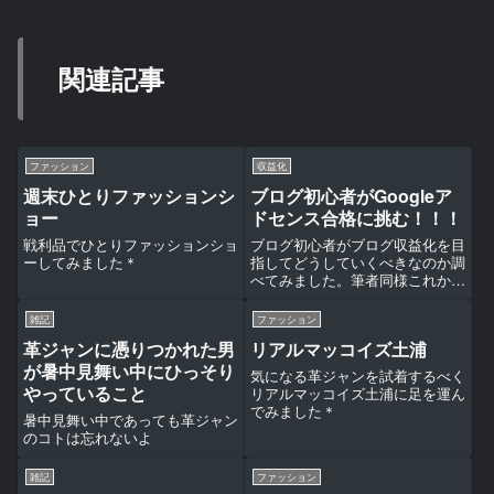
関連記事
ファッション
収益化
週末ひとりファッションシ
ブログ初心者がGoogleア
ョー
ドセンス合格に挑む！！！
戦利品でひとりファッションショ
ブログ初心者がブログ収益化を目
ーしてみました＊
指してどうしていくべきなのか調
べてみました。筆者同様これから
収益化を考えている方、参考にし
ていただければ幸いです。
雑記
ファッション
革ジャンに憑りつかれた男
リアルマッコイズ土浦
が暑中見舞い中にひっそり
気になる革ジャンを試着するべく
やっていること
リアルマッコイズ土浦に足を運ん
でみました＊
暑中見舞い中であっても革ジャン
のコトは忘れないよ
雑記
ファッション