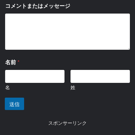
コ
コメントまたはメッセージ
メ
ン
ト
ま
た
は
メ
ッ
セ
*
名前
ー
ジ
名
前
名
姓
メ
ー
ル
送信
ア
ド
レ
スポンサーリンク
ス