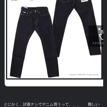
スクロールで
とにかく、試着ナシでデニム買うって、、、 難しい