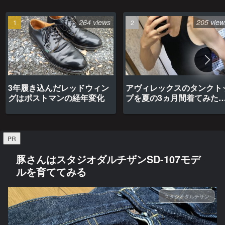
264 views
205 view
3年履き込んだレッドウィン
アヴィレックスのタンクト
グはポストマンの経年変化
プを夏の3ヵ月間着てみた
最高だった
PR
豚さんはスタジオダルチザンSD-107モデ
ルを育ててみる
スタジオダルチザン