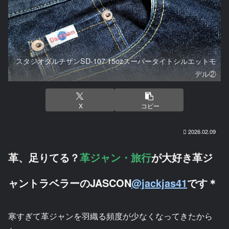
スタジオダルチザンSD-107 15ozスーパータイトシルエットモ
デル②
X
コピー
2026.02.09
革、足りてる？
革ジャン・旅行
が大好き革ジ
ャントラベラーのJASCON
@jackjas41
です＊
寒すぎて革ジャンを羽織る頻度が少なくなってきたから