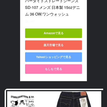
パータイトストレートジーンズ 
SD-107 メンズ 日本製 15ozデニ
ム 36 OW.ワンウォッシュ
SD-107
Amazonで見る
楽天市場で見る
Yahoo!ショッピングで見る
もしもで見る
ス
価