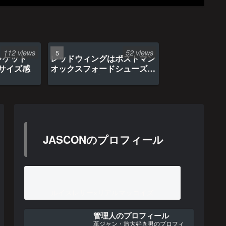
112 views
52 views
ャケット
レッドウィングはポストマン
のサイズ感
オックスフォードシューズ約
1年間の経年変化
JASCONのプロフィール
ルイスレザー×リアルマッコイズ
管理人のプロフィール
革ジャン・旅大好き男のプロフィ