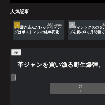
人気記事
263 views
2
3年履き込んだレッドウィン
アヴィレックスのタ
グはポストマンの経年変化
プを夏の3ヵ月間着
最高だった
PR
革ジャンを買い漁る野生爆弾、
ファッション
X