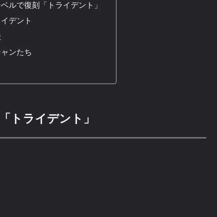
ーベルで復刻「トライデント」
ライデント
伝
ジャンたち
「トライデント」
？