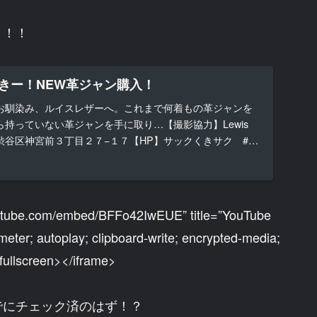
！！！
きー！NEW革ジャン購入！
お馴染み、ルイスレザーへ。これまで何着もの革ジャンを
持っていない革ジャンを手に取り…【撮影協力】Lewis
o東京都渋谷区神宮前３丁目２７−１７【HP】サックくきサク #
youtube.com/embed/BFFo42IwEUE” title=”YouTube
eter; autoplay; clipboard-write; encrypted-media;
wfullscreen></iframe>
でにチェック済のはず！？