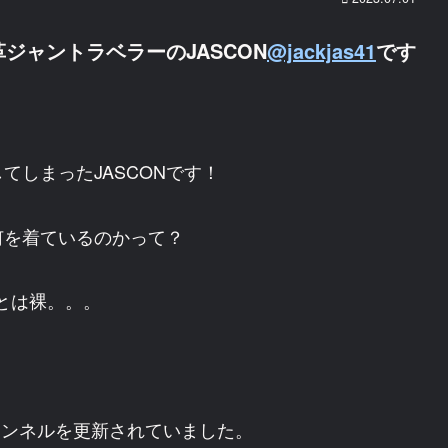
ジャントラベラーのJASCON
@jackjas41
です
しまったJASCONです！
何を着ているのかって？
とは裸。。。
チャンネルを更新されていました。