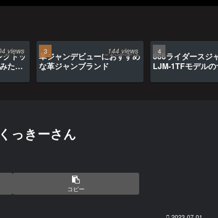
04 views
144 views
ンクトッ
革ジャンデビューにおすすめ
666ライダースジ
てみたら
な革ジャンブランド
LJM-1TFモデル
くっきーさん
コピー
2023.07.01