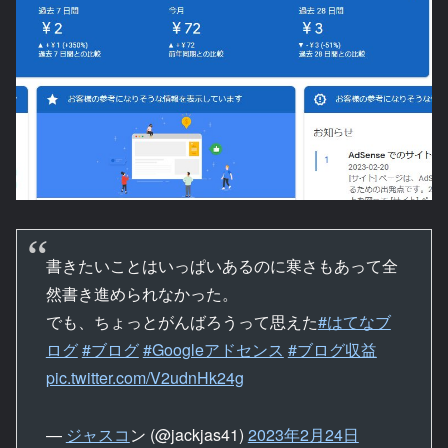
書きたいことはいっぱいあるのに寒さもあって全
然書き進められなかった。
でも、ちょっとがんばろうって思えた
#はてなブ
ログ
#ブログ
#Googleアドセンス
#ブログ収益
pic.twitter.com/V2udnHk24g
—
ジャスコ
ン (@jackjas41)
2023年2月24日