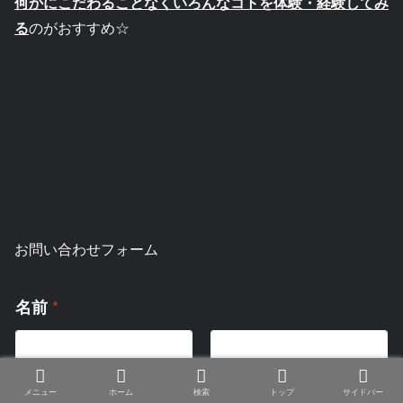
何かにこだわることなくいろんなコトを体験・経験してみ
る
のがおすすめ☆
お問い合わせフォーム
名
*
名前
前
名
前
コ
名
姓
メ
メニュー
ホーム
検索
トップ
サイドバー