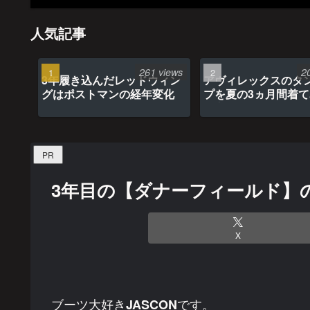
人気記事
261 views
2
3年履き込んだレッドウィン
アヴィレックスのタ
グはポストマンの経年変化
プを夏の3ヵ月間着
最高だった
PR
3年目の【ダナーフィールド】
X
ブーツ大好き
です。
JASCON