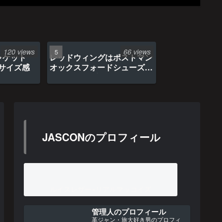
120 views
66 views
ャケット
レッドウィングはポストマン
のサイズ感
オックスフォードシューズ約
1年間の経年変化
JASCONのプロフィール
ルイスレザー×リアルマッコイズ
管理人のプロフィール
革ジャン・旅大好き男のプロフィ